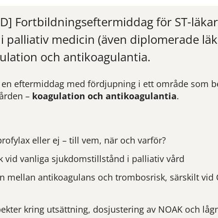
] Fortbildningseftermiddag för ST-läka
 i palliativ medicin (även diplomerade läk
lation och antikoagulantia.
 en eftermiddag med fördjupning i ett område som be
vården –
koagulation och
antikoagulantia
.
ofylax eller ej – till vem, när och varför?
 vid vanliga sjukdomstillstånd i palliativ vård
 mellan antikoagulans och trombosrisk, särskilt vid
pekter kring utsättning, dosjustering av NOAK och låg