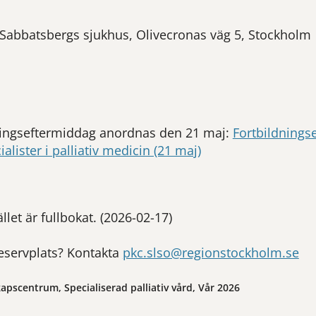
 Sabbatsbergs sjukhus, Olivecronas väg 5, Stockholm
ningseftermiddag anordnas den 21 maj:
Fortbildnings
alister i palliativ medicin (21 maj)
ället är fullbokat. (2026-02-17)
eservplats? Kontakta
pkc.slso@regionstockholm.se
kapscentrum, Specialiserad palliativ vård, Vår 2026