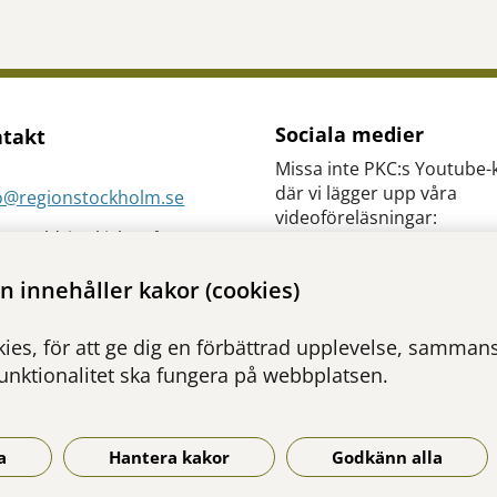
Sociala medier
takt
Missa inte PKC:s Youtube-
där vi lägger upp våra
so@regionstockholm.se
videoföreläsningar:
 att aldrig skicka något
ehåller patientuppgifter
 innehåller kakor (cookies)
st.
Du hittar oss också här:
ies, för att ge dig en förbättrad upplevelse, sammanst
funktionalitet ska fungera på webbplatsen.
Facebook
a
Hantera kakor
Godkänn alla
Instagram