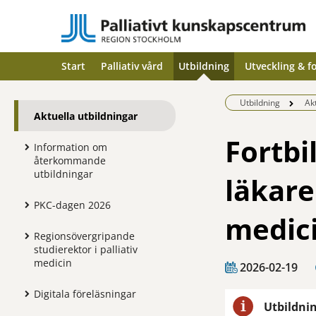
Start
Palliativ vård
Utbildning
Utveckling & f
Utbildning
Ak
Aktuella utbildningar
Fortbi
Information om
återkommande
utbildningar
läkare 
PKC-dagen 2026
medic
Regionsövergripande
studierektor i palliativ
medicin
2026-02-19
Digitala föreläsningar
Utbildnin