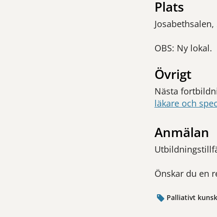
Plats
Josabethsalen,
OBS: Ny lokal.
Övrigt
Nästa fortbild
läkare och speci
Anmälan
Utbildningstillf
Önskar du en r
Palliativt kuns