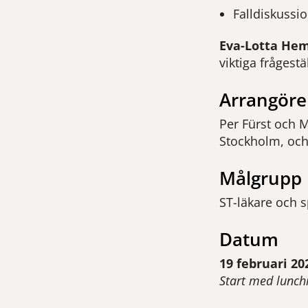
Falldiskussi
Eva-Lotta He
viktiga frågest
Arrangöre
Per Fürst och M
Stockholm, och
Målgrupp
ST-läkare och s
Datum
19 februari 202
Start med lunch