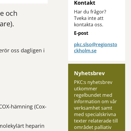
Kontakt
re och
Har du frågor?
Tveka inte att
are).
kontakta oss.
E-post
pkc.slso@regionsto
rör oss dagligen i
ckholm.se
Nyhetsbrev
PKC:s nyhetsbrev
utkommer
regelbundet med
information om vår
 COX-hämning (Cox-
verksamhet samt
med specialskrivna
texter relaterade till
molekylärt heparin
området palliativ