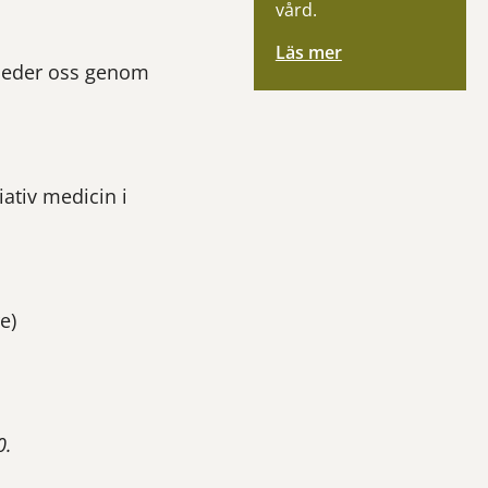
vård.
Läs mer
, leder oss genom
ativ medicin i
e)
0.