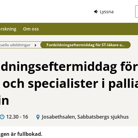
Lyssna
orskning
Om oss
Befintlig sida:
tuella utbildningar
Fortbildningseftermiddag för ST-läkare o...
ldningseftermiddag för
och specialister i palli
in
12.30 - 16
Josabethsalen, Sabbatsbergs sjukhus
gen är fullbokad.