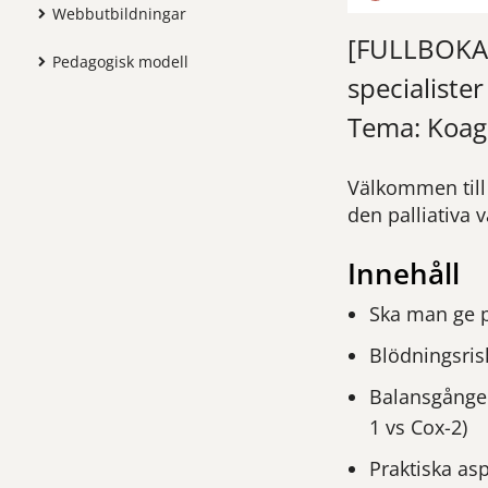
Webbutbildningar
[FULLBOKAD
Pedagogisk modell
specialister
Tema: Koagu
Välkommen till
den palliativa 
Innehåll
Ska man ge pr
Blödningsrisk
Balansgången
1 vs Cox-2)
Praktiska as