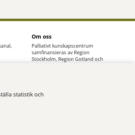
Om oss
kanal,
Palliativt kunskapscentrum
samfinansieras av Region
Stockholm, Region Gotland och
kommunerna i Stockholms län.
Läs mer...
älla statistik och