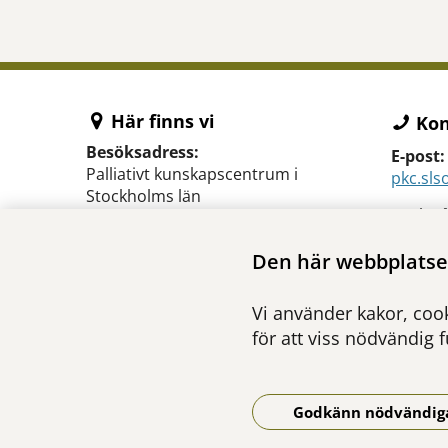
Här finns vi
Kon
Besöksadress:
E-post:
Palliativt kunskapscentrum i
pkc.sl
Stockholms län
Tänk på
Visionsgatan 22, 1 tr
som inn
171 64 Solna
Den här webbplatsen
via e-po
(
Karta på Google Maps
)
Postadress:
Vi använder kakor, cook
Palliativt kunskapscentrum i
för att viss nödvändig 
Stockholms län
Byggnad B3, plan 01
Karolinska vägen 8
171 64 Solna
Godkänn nödvändig