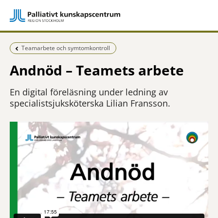
Föregående sida:
Teamarbete och symtomkontroll
Andnöd – Teamets arbete
En digital föreläsning under ledning av
specialistsjuksköterska Lilian Fransson.
Filmen publicerades ursprungligen som en av fyra filmer till Palliativt kunskapscentrums u